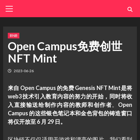
Skip
Primary
Menu
to
content
BNB
Open Campus免费创世
NFT Mint
2023-06-26
来自 Open Campus 的免费 G​​enesis NFT Mint是将
web3 技术引入教育内容的努力的开始，同时将收
入直接输送给制作内容的教师和创作者
。
Open
Campus 的这些银色笔记本和金色背包的铸造窗口
将仅开放至 6 月 29 日。
区块链不仅仅适用于游戏和漂亮的图片。我们看到