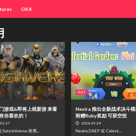
tures
OKX
月
HOT
门游戏&即将上线新游 来看
Nexira 推出全新战术决斗
有你喜欢的！
附赠Ruby奖励 可获空投
01-27
2026-01-24
atoshiverse 将携...
Nexira DAEP 在 Celest...