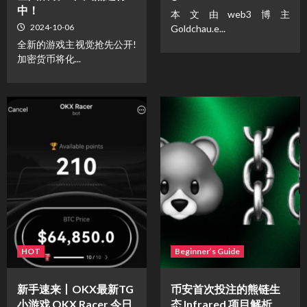
中！
本文由web3博主
2024-10-06
Goldchau.e...
全新的游戏主视觉抢先公开!
加密货币将化...
HOT
Beginner’s Guide
新手速来丨OKX最新TG
币安首次投注的熊链生
小游戏 OKX Racer 今日
态 Infrared 项目解析