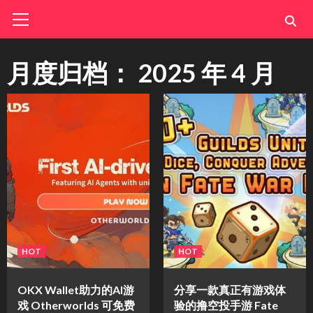
Skip
Primary
Menu
to
content
月度归档：
2025 年 4 月
HOT
HOT
OKX Wallet助力的AI游
分享一款真正有游戏体
戏 Otherworlds 可免费
验的撸空投手游 Fate