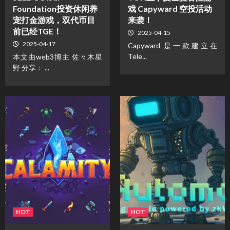
Foundation投资休闲养
戏 Capyward 空投活动
宠打金游戏，双代币目
来袭！
前已经TGE！
2025-04-15
2025-04-17
Capyward 是一款建立在
Tele...
本文由web3博主 佐々木星
野 分享： ...
HOT
HOT