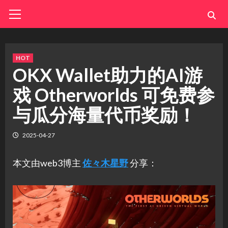
Skip
Primary
Menu
to
content
HOT
OKX Wallet助力的AI游
戏 Otherworlds 可免费参
与瓜分海量代币奖励！
2025-04-27
本文由web3博主
佐々木星野
分享：