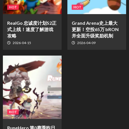
HOT
HOT
​RealGo 忠诚度计划S2正
Grand Arena史上最大
式上线！速度了解游戏
更新！空投65万 bRON
攻略
并全面升级奖励机制
2026-04-15
2026-04-09
HOT
RuneHero 第0赛季昨日