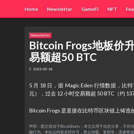
Skip
Home
Newsletter
GameFi
NFT
Fea
to
content
Newsletter
Bitcoin Frogs地板
易额超50 BTC
2023-05-18
5 月 18 日，据 Magic Eden 行情数据，比特币生
元），过去 12 小时交易额超 50 BTC（约 1
Bitcoin Frogs 是直接在比特币区块链上
声明：图文源自于BlockBeats；本文仅用于信息分享
融行为。本站点内容未经许可，禁止转载、复制等，违者将追