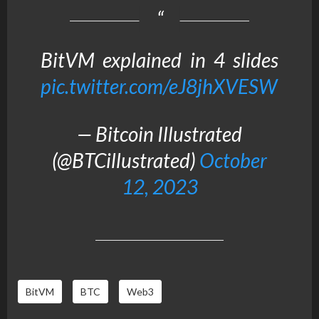
BitVM explained in 4 slides
pic.twitter.com/eJ8jhXVESW
— Bitcoin Illustrated
(@BTCillustrated)
October
12, 2023
BitVM
BTC
Web3