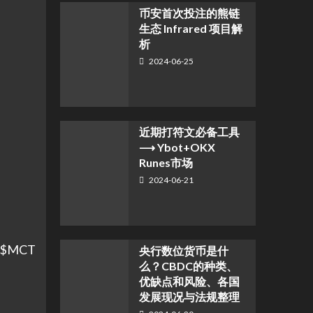
币安首次投注的熊链
生态 Infrared 项目解
析
2024-06-25
近期打符文必备工具
⟶ Ybot+OKX
Runes市场
2024-06-21
$MCT
央行数位货币是什
么？CBDC的种类、
优缺点和风险、各国
发展现况与法规整理