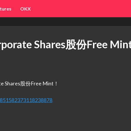
tures
OKX
rate Shares股份Free Min
 Shares股份Free Mint！
us/1851582373118238878