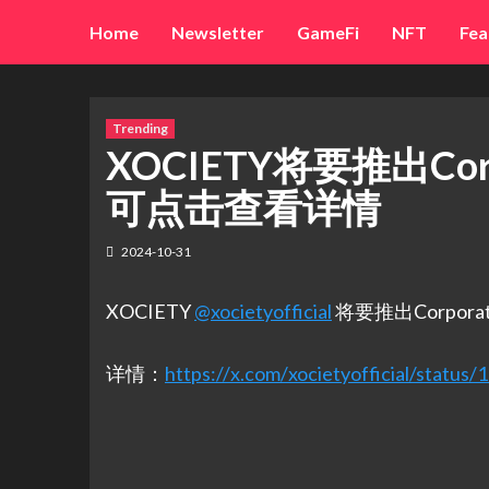
Skip
Home
Newsletter
GameFi
NFT
Fea
to
content
Trending
XOCIETY将要推出Corpo
可点击查看详情
2024-10-31
XOCIETY
@xocietyofficial
将要推出Corporate
详情：
https://x.com/xocietyofficial/stat