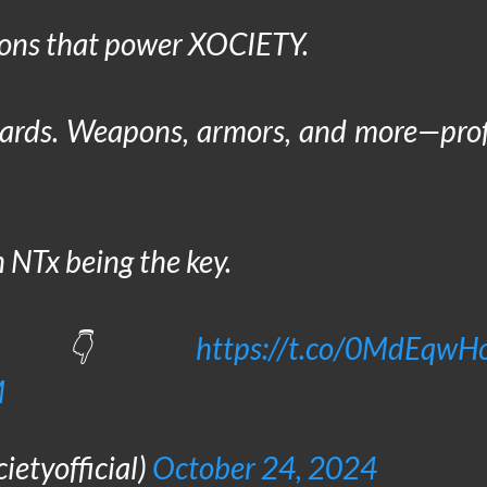
ions that power XOCIETY.
wards. Weapons, armors, and more—prof
 NTx being the key.
ment👇
https://t.co/0MdEqwH
M
etyofficial)
October 24, 2024