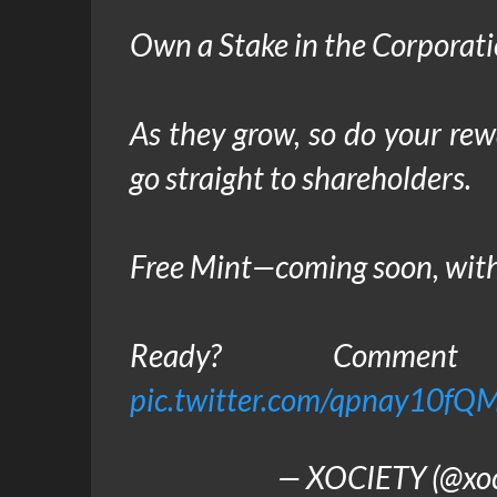
Own a Stake in the Corporat
As they grow, so do your re
go straight to shareholders.
Free Mint—coming soon, with
Ready? Com
pic.twitter.com/qpnay10fQ
— XOCIETY (@xoci