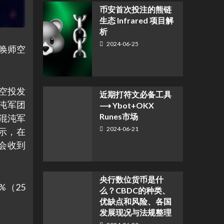
币安首次投注的熊链
生态 Infrared 项目解
析
2024-06-25
召唤师空
空投发
近期打符文必备工具
沌军团
⟶ Ybot+OKX
Runes市场
张混沌军
2024-06-21
示，在
包会收到
央行数位货币是什
4%（25
么？CBDC的种类、
优缺点和风险、各国
发展现况与法规整理