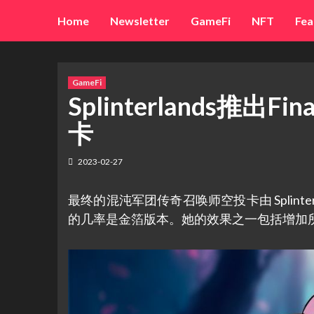
Skip
Home
Newsletter
GameFi
NFT
Fea
to
content
GameFi
Splinterlands推出F
卡
2023-02-27
最终的混沌军团传奇召唤师空投卡由 Splinterla
的几率是金箔版本。她的效果之一包括增加