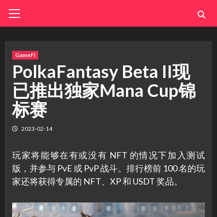
Skip
Primary
Menu
to
content
GameFi
PolkaFantasy Beta II现
已推出独家Mana Cup锦
标赛
2023-02-14
玩家将能够在有或没有 NFT 的情况下加入测试
版，并参与 PvE 或 PvP 战斗。排行榜前 100 名的玩
家还将获得专属的 NFT、XP 和 USDT 奖品。