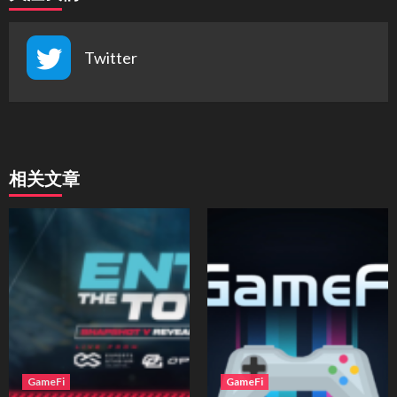
Twitter
相关文章
GameFi
GameFi