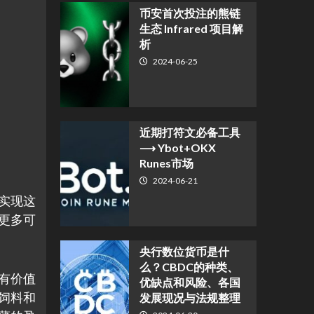
币安首次投注的熊链
生态 Infrared 项目解
析
2024-06-25
近期打符文必备工具
⟶ Ybot+OKX
Runes市场
2024-06-21
来实现这
更多可
央行数位货币是什
么？CBDC的种类、
有有价值
优缺点和风险、各国
饲料和
发展现况与法规整理