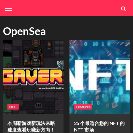
Skip
Primary
Menu
to
content
OpenSea
HOT
Features
本周新游戏新玩法来咯
25 个最适合您的 NFT 的
速度查看玩赚新方向！
NFT 市场