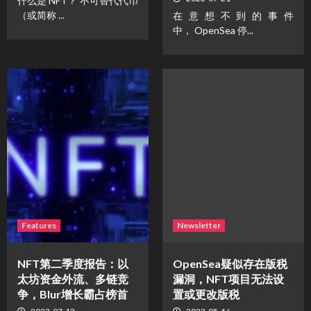
什么是 NFT？ 不可替代代币
（或简称 ...
在意想不到的事件
中， OpenSea 停...
Features
Newsletter
NFT第二季度报告：以
OpenSea疑似存在版税
太坊资金外流、多链竞
漏洞，NFT项目无法设
争，Blur增长霸占榜首
置或更改版税