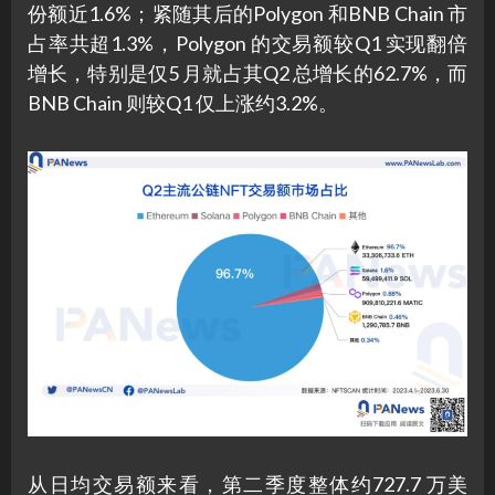
份额近1.6%；紧随其后的Polygon 和BNB Chain 市
占率共超1.3%，Polygon 的交易额较Q1 实现翻倍
增长，特别是仅5 月就占其Q2 总增长的62.7%，而
BNB Chain 则较Q1 仅上涨约3.2%。
从日均交易额来看，第二季度整体约727.7 万美