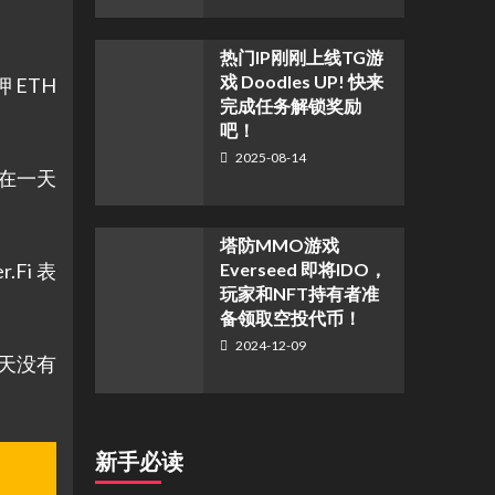
热门IP刚刚上线TG游
戏 Doodles UP! 快来
押 ETH
完成任务解锁奖励
吧！
2025-08-14
T 在一天
塔防MMO游戏
Fi 表
Everseed 即将IDO，
玩家和NFT持有者准
备领取空投代币！
2024-12-09
几天没有
新手必读