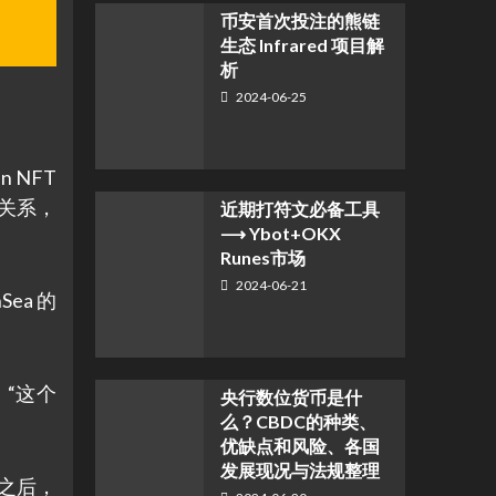
币安首次投注的熊链
生态 Infrared 项目解
析
2024-06-25
n NFT
关系，
近期打符文必备工具
⟶ Ybot+OKX
Runes市场
2024-06-21
Sea 的
“这个
央行数位货币是什
么？CBDC的种类、
优缺点和风险、各国
发展现况与法规整理
动之后，