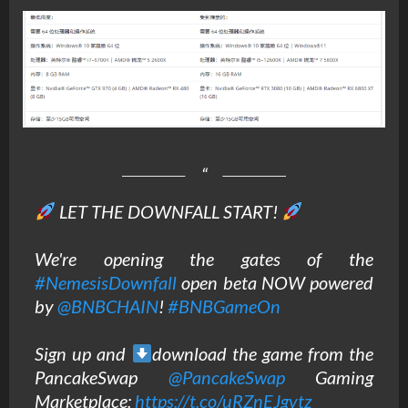
LET THE DOWNFALL START!
We're opening the gates of the
#NemesisDownfall
open beta NOW powered
by
@BNBCHAIN
!
#BNBGameOn
Sign up and
download the game from the
PancakeSwap
@PancakeSwap
Gaming
Marketplace:
https://t.co/uRZnEJgvtz