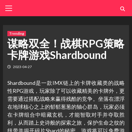
Skip
Primary
Menu
to
content
Trending
谋略双全！战棋RPG策略
卡牌游戏Shardbound
2023-04-27
Shardbound是一款IMX链上的卡牌收藏类的战略
性RPG游戏，玩家除了可以收藏精美的卡牌外，更
需要通过搭配战略来赢得残酷的竞争。坐落在漂浮
在地球核心之上的郁郁葱葱的轴心群岛，玩家必须
在卡牌组合中暗藏玄机，才能智取对手并夺取胜
利，从而踏上史诗般的探索之旅，保护生命之纹的
纽带并揭开碎片Shard的秘密。游戏将可以免费游