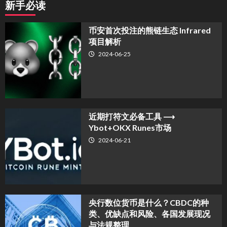
新手必读
币安首次投注的熊链生态 Infrared
项目解析
2024-06-25
近期打符文必备工具 ⟶
Ybot+OKX Runes市场
2024-06-21
央行数位货币是什么？CBDC的种
类、优缺点和风险、各国发展现况
与法规整理