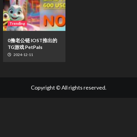
Trending
0撸老公链 IOST推出的
TG游戏 PetPals
2024-12-11
Copyright © All rights reserved.