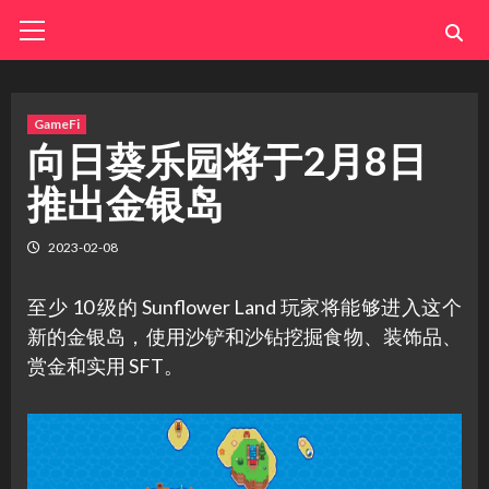
Skip
Primary
Menu
to
content
GameFi
向日葵乐园将于2月8日
推出金银岛
2023-02-08
至少 10 级的 Sunflower Land 玩家将能够进入这个
新的金银岛，使用沙铲和沙钻挖掘食物、装饰品、
赏金和实用 SFT。