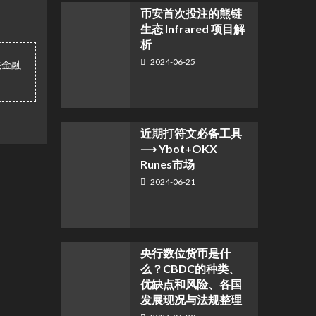
币安首次投注的熊链
生态 Infrared 项目解
析
2024-06-25
法金融
近期打符文必备工具
⟶ Ybot+OKX
Runes市场
2024-06-21
央行数位货币是什
么？CBDC的种类、
优缺点和风险、各国
发展现况与法规整理