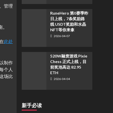
、管理
RuneHero 第0赛季昨
日上线，7条奖励路
线 USDT奖励和水晶
南。
NFT等你来拿
2026-04-07
在
此处
520W融资游戏 Pixie
Chess 正式上线，目
以制作
前奖池高达 82.95
每个人
ETH
于这场比
2026-04-04
新手必读