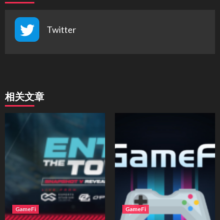
Twitter
相关文章
GameFi
GameFi