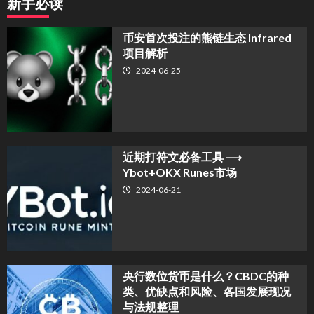
新手必读
币安首次投注的熊链生态 Infrared
项目解析
2024-06-25
近期打符文必备工具 ⟶
Ybot+OKX Runes市场
2024-06-21
央行数位货币是什么？CBDC的种
类、优缺点和风险、各国发展现况
与法规整理