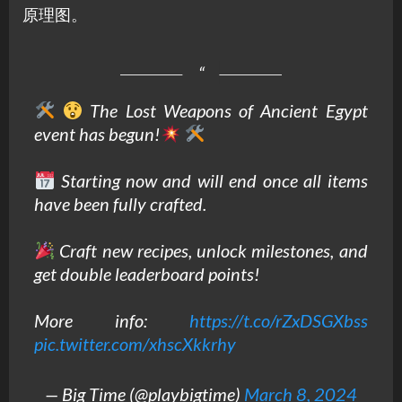
原理图。
The Lost Weapons of Ancient Egypt
event has begun!
Starting now and will end once all items
have been fully crafted.
Craft new recipes, unlock milestones, and
get double leaderboard points!
More info:
https://t.co/rZxDSGXbss
pic.twitter.com/xhscXkkrhy
— Big Time (@playbigtime)
March 8, 2024