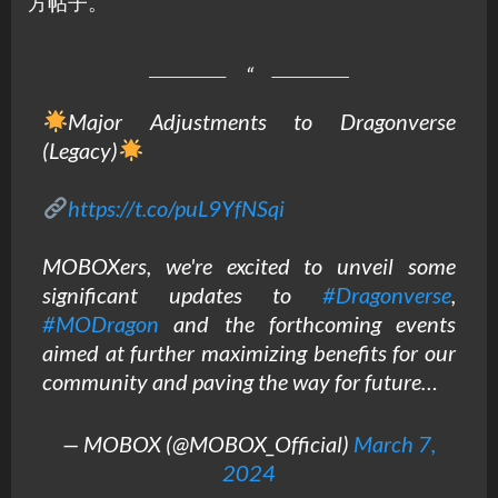
方帖子。
Major Adjustments to Dragonverse
(Legacy)
https://t.co/puL9YfNSqi
MOBOXers, we're excited to unveil some
significant updates to
#Dragonverse
,
#MODragon
and the forthcoming events
aimed at further maximizing benefits for our
community and paving the way for future…
— MOBOX (@MOBOX_Official)
March 7,
2024