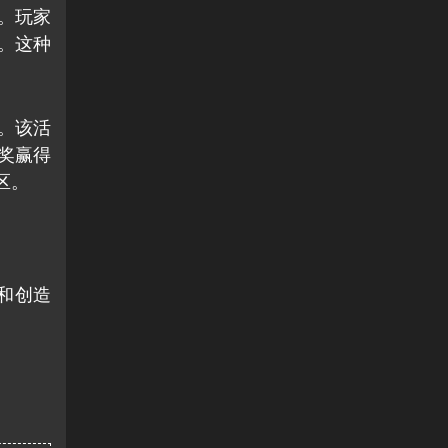
台。玩家
饰。这种
品。该活
抽奖赢得
区。
与和创造