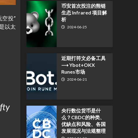
币安首次投注的熊链
生态 Infrared 项目解
玩空投”
析
是以太
2024-06-25
近期打符文必备工具
⟶ Ybot+OKX
Runes市场
2024-06-21
fty
央行数位货币是什
么？CBDC的种类、
优缺点和风险、各国
发展现况与法规整理