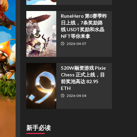
RuneHero 第0赛季昨
日上线，7条奖励路
线 USDT奖励和水晶
NFT等你来拿
2026-04-07
520W融资游戏 Pixie
Chess 正式上线，目
前奖池高达 82.95
ETH
2026-04-04
新手必读