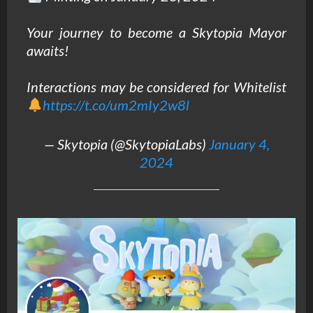
Your journey to become a Skytopia Mayor
awaits!
Interactions may be considered for Whitelist
https://t.co/um2mIy2w8l
— Skytopia (@SkytopiaLabs)
January 4,
2024