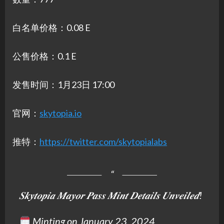
白名单价格：0.08 E
公售价格：0.1 E
发售时间：1月23日 17:00
官网：
skytopia.io
推特：
https://twitter.com/skytopialabs
𝑺𝒌𝒚𝒕𝒐𝒑𝒊𝒂 𝑴𝒂𝒚𝒐𝒓 𝑷𝒂𝒔𝒔 𝑴𝒊𝒏𝒕 𝑫𝒆𝒕𝒂𝒊𝒍𝒔 𝑼𝒏𝒗𝒆𝒊𝒍𝒆𝒅!
Minting on January 23, 2024