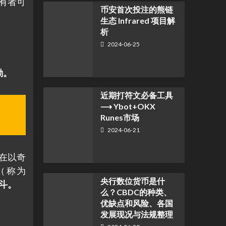
有者可
币安首次投注的熊链
生态 Infrared 项目解
析
2024-06-25
励。
近期打符文必备工具
⟶ Ybot+OKX
Runes市场
2024-06-21
在以奇
（称为
央行数位货币是什
战斗。
么？CBDC的种类、
优缺点和风险、各国
发展现况与法规整理