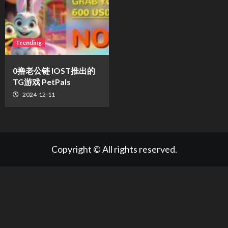
Trending
0撸老公链 IOST推出的
TG游戏 PetPals
2024-12-11
Copyright © All rights reserved.