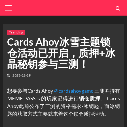
Skip
Primary
Menu
to
content
Trending
Cards Ahoy冰雪主题锁
仓活动已开启，质押+冰
晶秘钥参与三测！
2023-12-29
想要参与Cards Ahoy
@cardsahoygame
三测并持有
MEME PASS卡的玩家记得进行
锁仓质押
。 Cards
Ahoy此前公布了三测的资格需求-冰钥匙，而冰钥
匙的获取方式主要就来着这个锁仓质押活动。