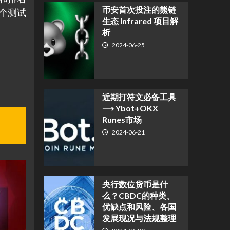
币安首次投注的熊链
整个测试
生态 Infrared 项目解
析
2024-06-25
近期打符文必备工具
⟶ Ybot+OKX
Runes市场
2024-06-21
央行数位货币是什
么？CBDC的种类、
优缺点和风险、各国
发展现况与法规整理