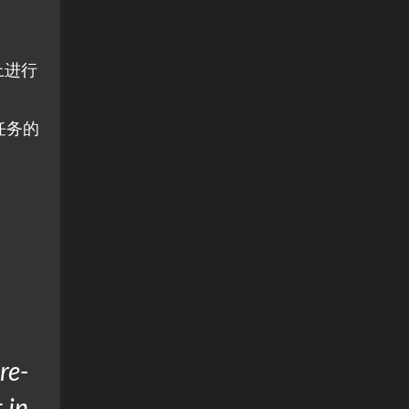
上进行
任务的
re-
 in