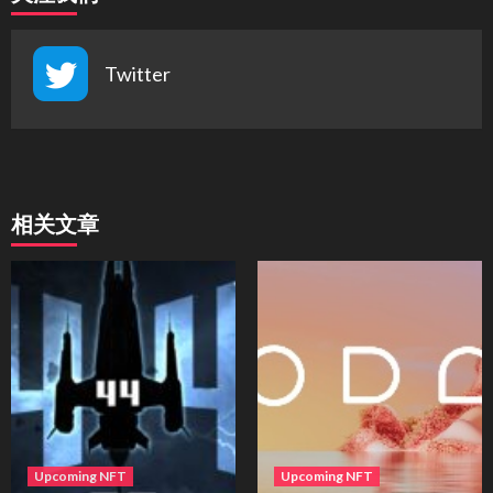
Twitter
相关文章
Upcoming NFT
Upcoming NFT