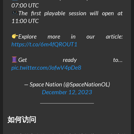
07:00 UTC
The first playable session will open at
11:00 UTC
Explore more in our article:
https://t.co/6m4fQROUT1
Get ready to…
pic.twitter.com/JofwV4pDe8
— Space Nation (@SpaceNationOL)
December 12, 2023
如何访问