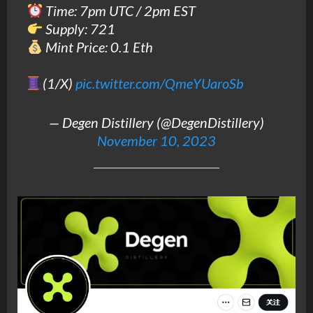
Time: 7pm UTC / 2pm EST
Supply: 721
Mint Price: 0.1 Eth
(1/X)
pic.twitter.com/QmeYUaroSb
— Degen Distillery (@DegenDistillery)
November 10, 2023