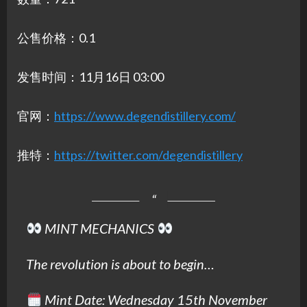
公售价格：0.1
发售时间：11月16日 03:00
官网：
https://www.degendistillery.com/
推特：
https://twitter.com/degendistillery
MINT MECHANICS
The revolution is about to begin…
Mint Date: Wednesday 15th November