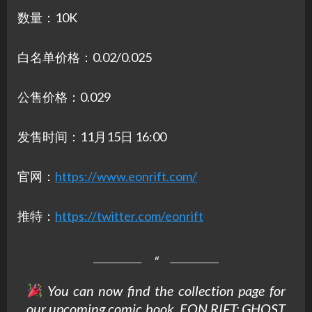
数量：10K
白名单价格：0.02/0.025
公售价格：0.029
发售时间：11月15日 16:00
官网：
https://www.eonrift.com/
推特：
https://twitter.com/eonrift
You can now find the collection page for
our upcoming comic book, EON RIFT: GHOST