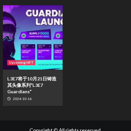
Upcoming NFT
L3E7将于10月21日铸造
其头像系列“L3E7
Guardians”
2024-10-16
Copyright © All rights reserved.