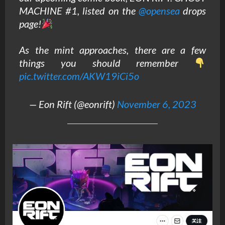
MACHINE #1, listed on the
@opensea
drops
page!
As the mint approaches, there are a few
things you should remember
pic.twitter.com/AKW19iCi5o
— Eon Rift (@eonrift)
November 6, 2023