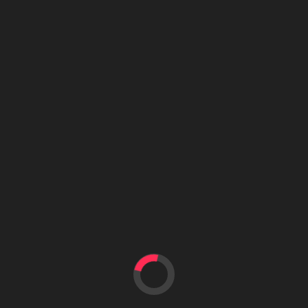
的开发商，将于 2023 年举办 Axie Game Jam。该活动将于 2
各地的游戏开发者在 Axie Infinity 宇宙中展示他们的创造力。
们在 Web3 游戏领域创新的平台。这也为 Sky Mavis 提
他们的游戏。评审团将根据创造力、创新性和游戏玩法等
得现金奖励，还有机会在 Sky Mavis 平台上展示他们的游戏。
关键详细信息：