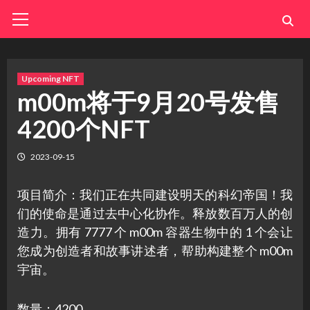
Skip
Primary
Menu
to
content
Upcoming NFT
m00m将于9月20号发售
4200个NFT
2023-09-15
项目简介：我们正在共同建设明天的科幻帝国！我
们的使命是通过去中心化协作。释放数百万人的创
造力。拥有 7777 个 m00m 容器生物中的 1 个会让
您成为创造者和故事讲述者，帮助构建整个 m00m
宇宙。
数量：4200