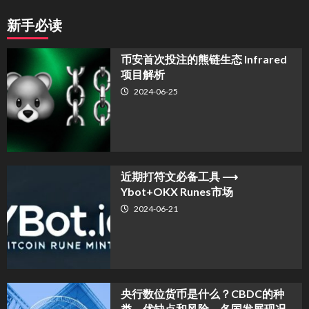
新手必读
币安首次投注的熊链生态 Infrared
项目解析
2024-06-25
近期打符文必备工具 ⟶
Ybot+OKX Runes市场
2024-06-21
央行数位货币是什么？CBDC的种
类、优缺点和风险、各国发展现况