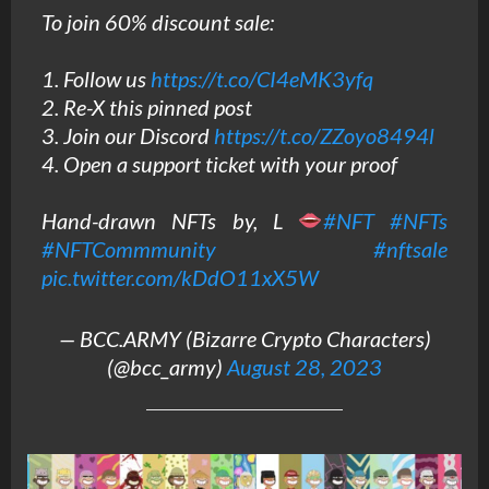
To join 60% discount sale:
1. Follow us
https://t.co/CI4eMK3yfq
2. Re-X this pinned post
3. Join our Discord
https://t.co/ZZoyo8494l
4. Open a support ticket with your proof
Hand-drawn NFTs by, L
#NFT
#NFTs
#NFTCommmunity
#nftsale
pic.twitter.com/kDdO11xX5W
— BCC.ARMY (Bizarre Crypto Characters)
(@bcc_army)
August 28, 2023