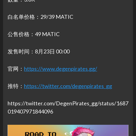
白名单价格：29/39 MATIC
公售价格：49 MATIC
发售时间：8月23日 00:00
官网：
https://www.degenpirates.gg/
推特：
https://twitter.com/degenpirates_gg
https://twitter.com/DegenPirates_gg/status/1687
019407971844096