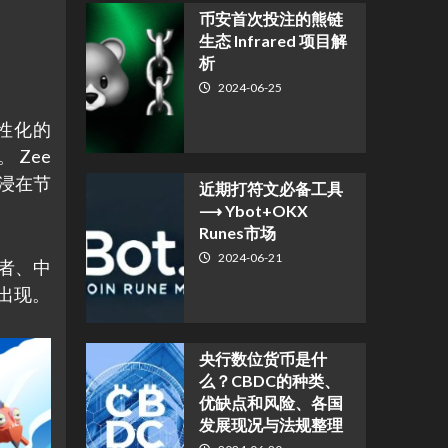
币安首次投注的熊链
生态 Infrared 项目解
析
2024-06-25
性化的
 Zee
沉浸在节
近期打符文必备工具
⟶ Ybot+OKX
Runes市场
2024-06-21
者、中
出现。
央行数位货币是什
么？CBDC的种类、
优缺点和风险、各国
发展现况与法规整理