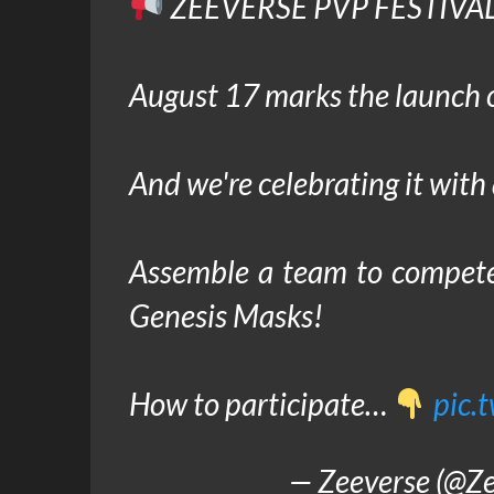
ZEEVERSE PVP FESTIVA
August 17 marks the launch 
And we're celebrating it with
Assemble a team to compete 
Genesis Masks!
How to participate…
pic.
— Zeeverse (@Z