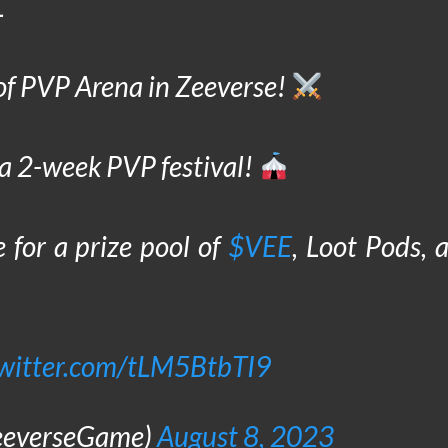
L
of PVP Arena in Zeeverse!
 a 2-week PVP festival!
for a prize pool of
$VEE
, Loot Pods, 
twitter.com/tLM5BtbTI9
eeverseGame)
August 8, 2023