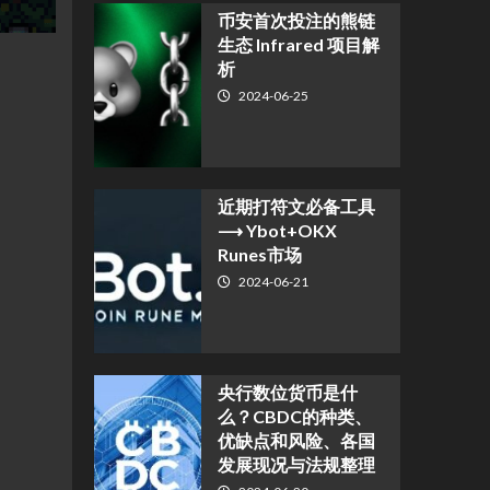
币安首次投注的熊链
生态 Infrared 项目解
析
2024-06-25
近期打符文必备工具
⟶ Ybot+OKX
Runes市场
2024-06-21
央行数位货币是什
么？CBDC的种类、
优缺点和风险、各国
发展现况与法规整理