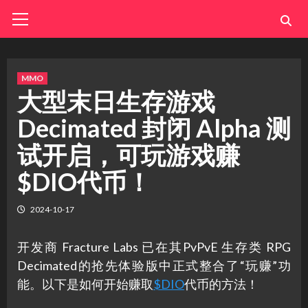
Skip
Primary
Menu
to
content
MMO
大型末日生存游戏
Decimated 封闭 Alpha 测
试开启，可玩游戏赚
$DIO代币！
2024-10-17
开发商 Fracture Labs 已在其PvPvE 生存类 RPG
Decimated的抢先体验版中正式整合了“玩赚”功
能。以下是如何开始赚取
$DIO
代币的方法！