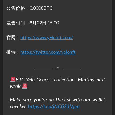
公售价格：0.0008BTC
发售时间：8月22日 15:00
官网：
https://www.yelonft.com/
推特：
https://twitter.com/yelonft
BTC Yelo Genesis collection- Minting next
week.
Make sure you're on the list with our wallet
checker:
https://t.co/jNCGS1Vjen