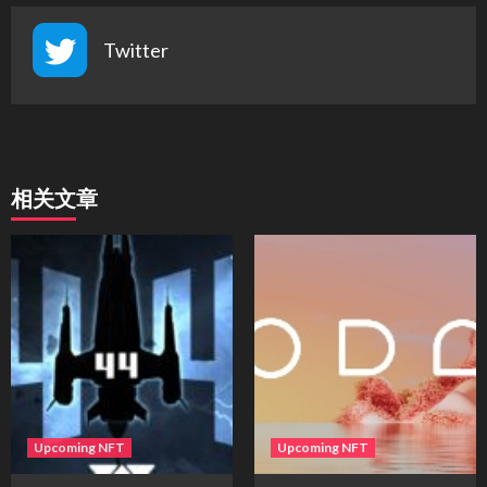
Twitter
相关文章
Upcoming NFT
Upcoming NFT