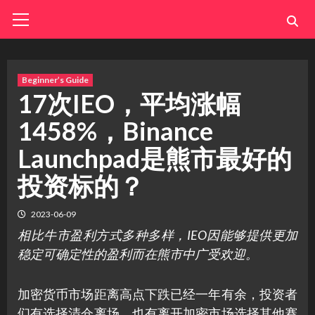
Skip
Primary
Menu
to
content
Beginner’s Guide
17次IEO，平均涨幅
1458%，Binance
Launchpad是熊市最好的
投资标的？
2023-06-09
相比牛市盈利方式多种多样，IEO因能够提供更加
稳定可确定性的盈利而在熊市中广受欢迎。
加密货币市场距离高点下跌已经一年有余，投资者
们有选择清仓离场，也有离开加密市场选择其他赛