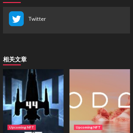
Twitter
相关文章
Upcoming NFT
Upcoming NFT