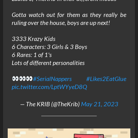
Gotta watch out for them as they really be
ruling over the house, boys are up next!
3333 Krazy Kids
6 Characters: 3 Girls & 3 Boys
6 Rares: 1 of 1's
Lots of different personalities
#SerialNappers
#Likes2EatGlue
pic.twitter.com/LptWYyeD8Q
— The KRIB (@TheKrib)
May 21, 2023