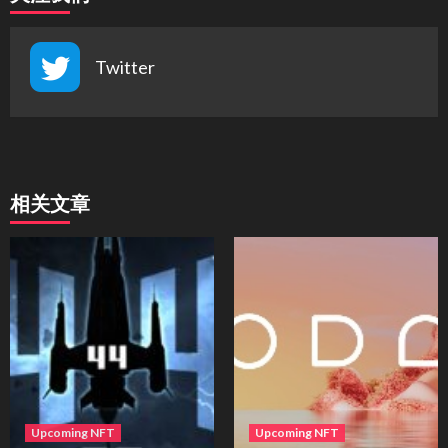
Twitter
相关文章
Upcoming NFT
Upcoming NFT