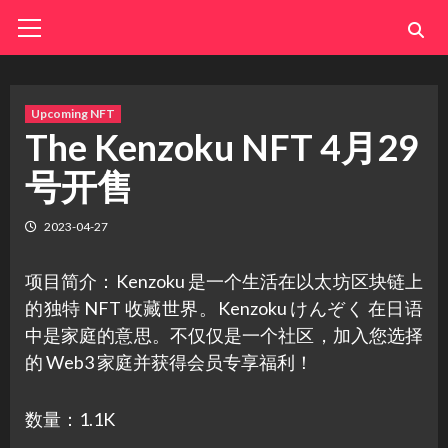
Skip
Primary
Menu
to
content
Upcoming NFT
The Kenzoku NFT 4月29
号开售
2023-04-27
项目简介：Kenzoku 是一个生活在以太坊区块链上
的独特 NFT 收藏世界。Kenzoku けんぞく 在日语
中是家庭的意思。不仅仅是一个社区，加入您选择
的 Web3 家庭并获得会员专享福利！
数量：1.1K