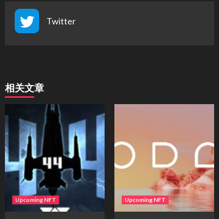
Twitter
相关文章
Upcoming NFT
Upcoming NFT