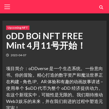
Skip
Primary
Menu
to
content
Upcoming NFT
oDD BOi NFT FREE
Mint 4月11号开始！
2023-04-07
项目简介：oDDverse 是一个生态系统。一份意向
书。你的冒险。精心打造的数字资产和魔法世界正
在构建 – 角色 IP、AR 体验和有趣的动画故事讲述 –
使用单个 $oDD 代币为整个 oDD 经济提供动力。
在这个新现实中，可能性是无限的。我们期待推动
Web3 娱乐的未来，并在我们前进的过程中塑造元
宇宙！