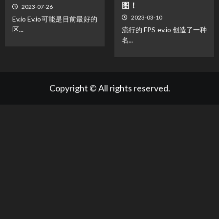
图！
2023-07-26
2023-03-10
Ev.io Ev.io可能是目前最好的
区...
流行的 FPS ev.io 创造了一种
名...
Copyright © All rights reserved.