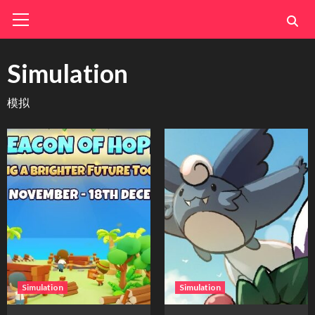
Skip
Primary
Menu
to
content
Simulation
模拟
Simulation
Simulation